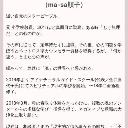
（ma-sa順子）
遅い自覚のスターピープル。
元 小学校教員。30年ほど真面目に勤務。ある時「もう無理
だ」との心の声が。
その声に従って、定年待たずに退職。その後、心の問題を学
ぼうとペットロス準カウンセラー資格を取得するが、「何か
違う」とまた心の声が。
縁あって、急速に「魂」の世界へと導かれる。
2016年より アイナチュラルガイド・スクール(代表／金井喜
代子氏)にてスピリチュアルの学びを開始。〜18年に全過程
修了。
2018年3月、母の看取り体験をきっかけに、複数の魂のメン
ターからの多様な学び・指導を得て、ネガティブな意識の大
浄化に取り組む。
現在は、相談者さまの「現実的な悩み事からの解放」・「不